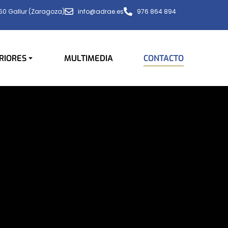
650 Gallur (Zaragoza)
info@adrae.es
976 864 894
RIORES
MULTIMEDIA
CONTACTO