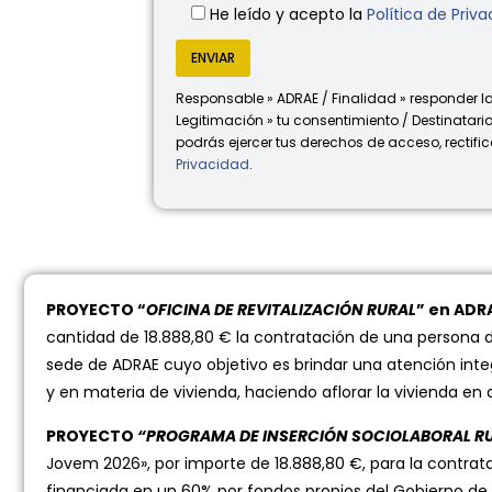
He leído y acepto la
Política de Priv
Responsable » ADRAE / Finalidad » responder la
Legitimación » tu consentimiento / Destinatario
podrás ejercer tus derechos de acceso, rectific
Privacidad
.
PROYECTO “
OFICINA DE REVITALIZACIÓN RURAL
” en ADR
cantidad de 18.888,80 € la contratación de una persona d
sede de ADRAE cuyo objetivo es brindar una atención inte
y en materia de vivienda, haciendo aflorar la vivienda en
PROYECTO
“PROGRAMA DE INSERCIÓN SOCIOLABORAL R
Jovem 2026», por importe de 18.888,80 €, para la contrat
financiada en un 60% por fondos propios del Gobierno de 