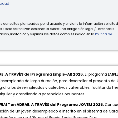
acidad
s consultas planteadas por el usuario y enviarle la información solicitad
s » solo se realizan cesiones si existe una obligación legal / Derechos »
ación, limitación y suprimir los datos como se indica en la
Política de
AE. A TRAVÉS del Programa Emple-AR 2026.
El programa EMPLE
esempleada de larga duración, para desarrollar el proyecto de 
gral a los desempleados y colectivos vulnerables, facilitando
 alquiler y atendiendo a potenciales ocupantes.
URAL”
en ADRAE. A TRAVÉS del Programa JOVEM 2026.
Concedi
ación de un joven desempleado e inscrito en el Sistema de Gara
Aragón y en un 40% por el Fondo Social Europeo Plus.