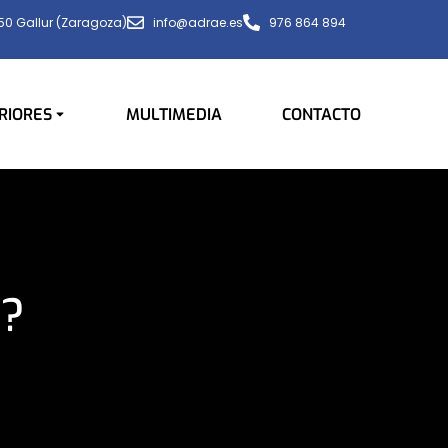
650 Gallur (Zaragoza)
info@adrae.es
976 864 894
RIORES
MULTIMEDIA
CONTACTO
o?