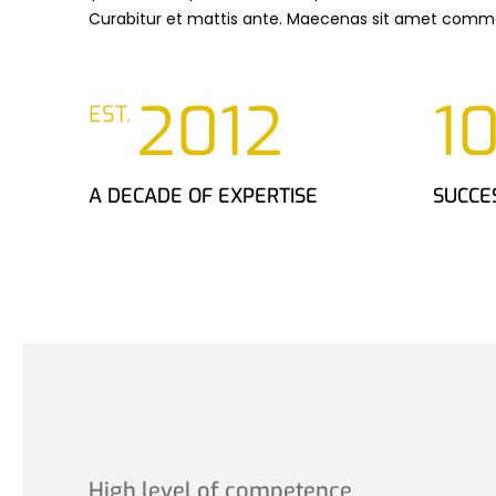
Curabitur et mattis ante. Maecenas sit amet commo
2012
1
EST.
A DECADE OF EXPERTISE
SUCCE
High level of competence