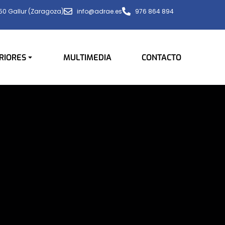
650 Gallur (Zaragoza)
info@adrae.es
976 864 894
RIORES
MULTIMEDIA
CONTACTO