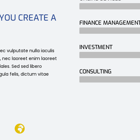
3 years
 YOU CREATE A
FINANCE MANAGEMEN
5 years
INVESTMENT
c vulputate nulla iaculis
10 years
, nec laoreet enim laoreet
ales. Sed sed libero
CONSULTING
gula felis, dictum vitae
12 years