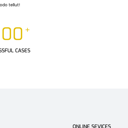
do tellut!
000
+
SSFUL CASES
ONLINE SEVICES