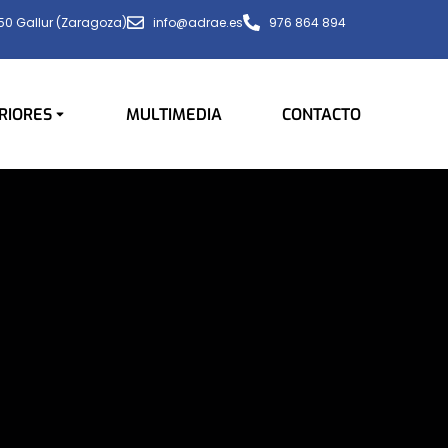
650 Gallur (Zaragoza)
info@adrae.es
976 864 894
RIORES
MULTIMEDIA
CONTACTO